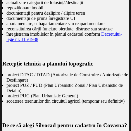
actualizare categorii de folosință/destinații
repoziționare imobil
documentații pentru dezlipire / alipire teren
documentații de prima înregistrare UI
apartamentare, subapartamentare sau reapartamentare
reconstituirea cărții funciare pierdute, distruse sau sustrase
înregistrarea imobilelor în planul cadastral conform
Decretului-
lege nr. 115/1938
Recepție tehnică a planului topografic
proiect DTAC / DTAD (Autorizație de Construire / Autorizație de
Desființare)
proiect PUZ / PUD (Plan Urbanistic Zonal / Plan Urbanistic de
Detaliu)
proiect PUG (Plan Urbanistic General)
scoaterea terenurilor din circuitul agricol (temporar sau definitiv)
De ce să alegi Silvocad pentru cadastru în Covasna?