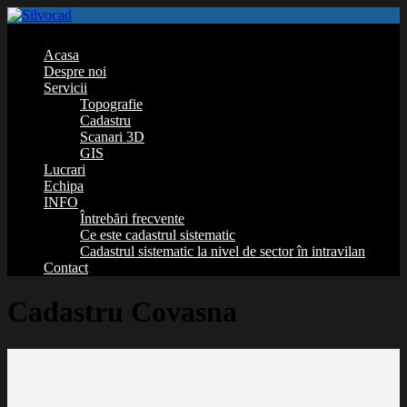
Acasa
Despre noi
Servicii
Topografie
Cadastru
Scanari 3D
GIS
Lucrari
Echipa
INFO
Întrebări frecvente
Ce este cadastrul sistematic
Cadastrul sistematic la nivel de sector în intravilan
Contact
Cadastru Covasna