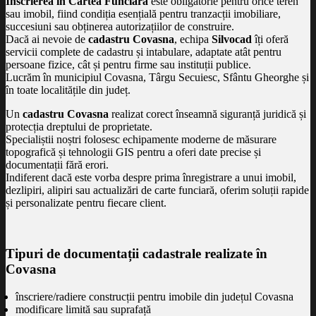
Înscrierea în Cartea Funciară
este obligatorie pentru orice teren
sau imobil, fiind condiția esențială pentru tranzacții imobiliare,
succesiuni sau obținerea autorizațiilor de construire.
Dacă ai nevoie de
cadastru Covasna
, echipa
Silvocad
îți oferă
servicii complete de cadastru și intabulare, adaptate atât pentru
persoane fizice, cât și pentru firme sau instituții publice.
Lucrăm în municipiul Covasna, Târgu Secuiesc, Sfântu Gheorghe și
în toate localitățile din județ.
Un
cadastru Covasna
realizat corect înseamnă siguranță juridică și
protecția dreptului de proprietate.
Specialiștii noștri folosesc echipamente moderne de măsurare
topografică și tehnologii GIS pentru a oferi date precise și
documentații fără erori.
Indiferent dacă este vorba despre prima înregistrare a unui imobil,
dezlipiri, alipiri sau actualizări de carte funciară, oferim soluții rapide
și personalizate pentru fiecare client.
Tipuri de documentații cadastrale realizate în
Covasna
înscriere/radiere construcții pentru imobile din județul Covasna
modificare limită sau suprafață