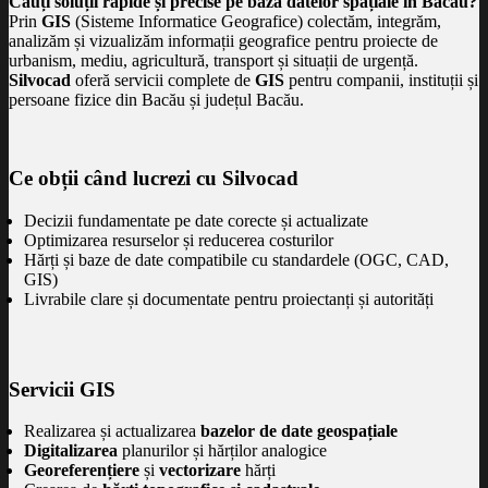
Cauți soluții rapide și precise pe baza datelor spațiale în Bacău?
Prin
GIS
(Sisteme Informatice Geografice) colectăm, integrăm,
analizăm și vizualizăm informații geografice pentru proiecte de
urbanism, mediu, agricultură, transport și situații de urgență.
Silvocad
oferă servicii complete de
GIS
pentru companii, instituții și
persoane fizice din Bacău și județul Bacău.
Ce obții când lucrezi cu Silvocad
Decizii fundamentate pe date corecte și actualizate
Optimizarea resurselor și reducerea costurilor
Hărți și baze de date compatibile cu standardele (OGC, CAD,
GIS)
Livrabile clare și documentate pentru proiectanți și autorități
Servicii GIS
Realizarea și actualizarea
bazelor de date geospațiale
Digitalizarea
planurilor și hărților analogice
Georeferențiere
și
vectorizare
hărți