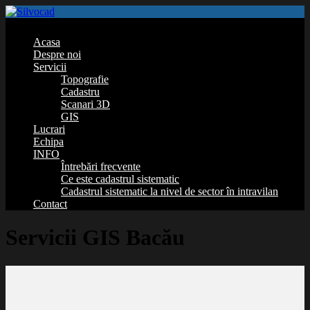
Acasa
Despre noi
Servicii
Topografie
Cadastru
Scanari 3D
GIS
Lucrari
Echipa
INFO
Întrebări frecvente
Ce este cadastrul sistematic
Cadastrul sistematic la nivel de sector în intravilan
Contact
Servicii GIS Bacău