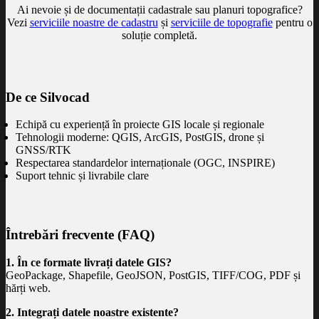
Ai nevoie și de documentații cadastrale sau planuri topografice?
Vezi
serviciile noastre de cadastru
și
serviciile de topografie
pentru o
soluție completă.
De ce Silvocad
Echipă cu experiență în proiecte GIS locale și regionale
Tehnologii moderne: QGIS, ArcGIS, PostGIS, drone și
GNSS/RTK
Respectarea standardelor internaționale (OGC, INSPIRE)
Suport tehnic și livrabile clare
Întrebări frecvente (FAQ)
1. În ce formate livrați datele GIS?
GeoPackage, Shapefile, GeoJSON, PostGIS, TIFF/COG, PDF și
hărți web.
2. Integrați datele noastre existente?