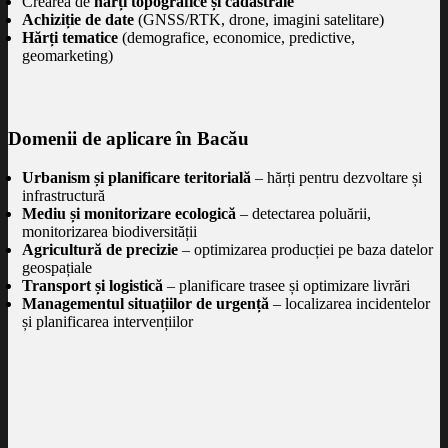
Crearea de
hărți topografice și cadastrale
Achiziție de date
(GNSS/RTK, drone, imagini satelitare)
Hărți tematice
(demografice, economice, predictive,
geomarketing)
Domenii de aplicare în Bacău
Urbanism și planificare teritorială
– hărți pentru dezvoltare și
infrastructură
Mediu și monitorizare ecologică
– detectarea poluării,
monitorizarea biodiversității
Agricultură de precizie
– optimizarea producției pe baza datelor
geospațiale
Transport și logistică
– planificare trasee și optimizare livrări
Managementul situațiilor de urgență
– localizarea incidentelor
și planificarea intervențiilor