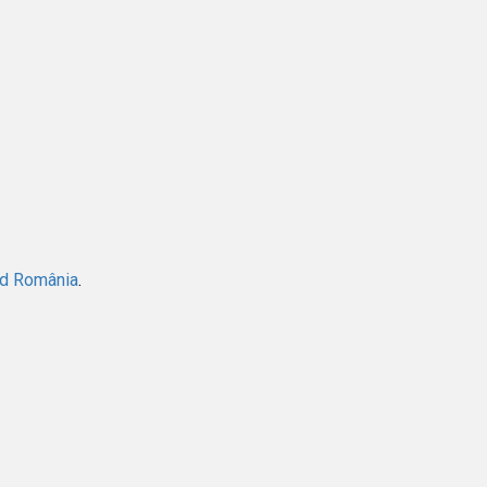
ad România
.