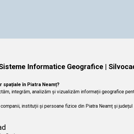
 Sisteme Informatice Geografice | Silvoca
or spațiale în Piatra Neamț?
ăm, integrăm, analizăm și vizualizăm informații geografice pentru
companii, instituții și persoane fizice din Piatra Neamț și județu
ad