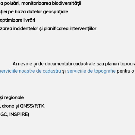
 poluării, monitorizarea biodiversității
ției pe baza datelor geospațiale
optimizare livrări
zarea incidentelor și planificarea intervențiilor
Ai nevoie și de documentații cadastrale sau planuri topogr
serviciile noastre de cadastru
și
serviciile de topografie
pentru o 
și regionale
S, drone și GNSS/RTK
OGC, INSPIRE)