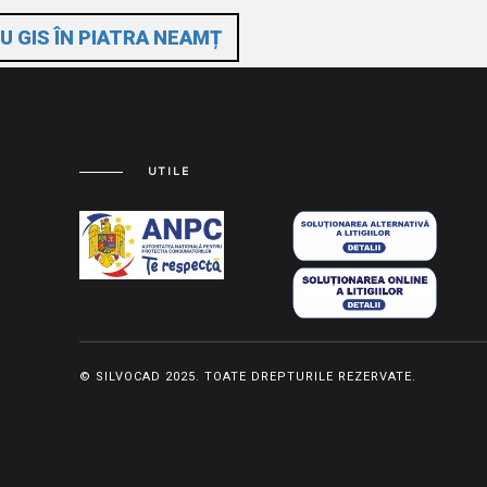
U GIS ÎN PIATRA NEAMȚ
UTILE
© SILVOCAD 2025. TOATE DREPTURILE REZERVATE.