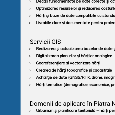
Decizii fundamentate pe date corecte și ac
Optimizarea resurselor și reducerea costuril
Hărți și baze de date compatibile cu stand
Livrabile clare și documentate pentru proiect
Servicii GIS
Realizarea și actualizarea
bazelor de date 
Digitalizarea
planurilor și hărților analogice
Georeferențiere
și
vectorizare
hărți
Crearea de
hărți topografice și cadastrale
Achiziție de date
(GNSS/RTK, drone, imagini
Hărți tematice
(demografice, economice, pr
Domenii de aplicare în Piatra
Urbanism și planificare teritorială
– hărți pen