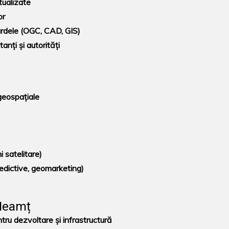
tualizate
or
ardele (OGC, CAD, GIS)
anți și autorități
geospațiale
 satelitare)
edictive, geomarketing)
 Neamț
tru dezvoltare și infrastructură