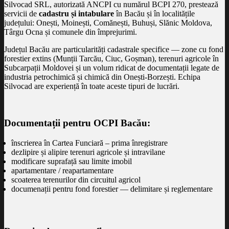
Silvocad SRL, autorizată ANCPI cu numărul BCPI 270, prestează
servicii de
cadastru și intabulare
în Bacău și în localitățile
județului: Onești, Moinești, Comănești, Buhuși, Slănic Moldova,
Târgu Ocna și comunele din împrejurimi.
Județul Bacău are particularități cadastrale specifice — zone cu fond
forestier extins (Munții Tarcău, Ciuc, Goșman), terenuri agricole în
Subcarpații Moldovei și un volum ridicat de documentații legate de
industria petrochimică și chimică din Onești-Borzești. Echipa
Silvocad are experiență în toate aceste tipuri de lucrări.
Documentații pentru OCPI Bacău:
înscrierea în Cartea Funciară – prima înregistrare
dezlipire și alipire terenuri agricole și intravilane
modificare suprafață sau limite imobil
apartamentare / reapartamentare
scoaterea terenurilor din circuitul agricol
documenații pentru fond forestier — delimitare și reglementare