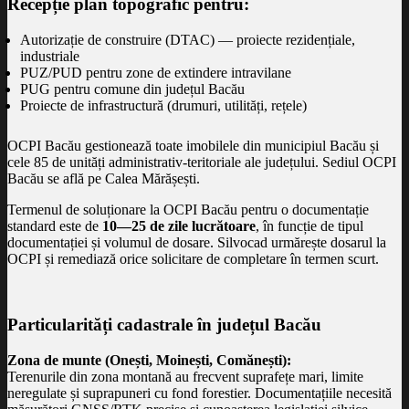
Recepție plan topografic pentru:
Autorizație de construire (DTAC) — proiecte rezidențiale,
industriale
PUZ/PUD pentru zone de extindere intravilane
PUG pentru comune din județul Bacău
Proiecte de infrastructură (drumuri, utilități, rețele)
OCPI Bacău gestionează toate imobilele din municipiul Bacău și
cele 85 de unități administrativ-teritoriale ale județului. Sediul OCPI
Bacău se află pe Calea Mărășești.
Termenul de soluționare la OCPI Bacău pentru o documentație
standard este de
10—25 de zile lucrătoare
, în funcție de tipul
documentației și volumul de dosare. Silvocad urmărește dosarul la
OCPI și remediază orice solicitare de completare în termen scurt.
Particularități cadastrale în județul Bacău
Zona de munte (Onești, Moinești, Comănești):
Terenurile din zona montană au frecvent suprafețe mari, limite
neregulate și suprapuneri cu fond forestier. Documentațiile necesită