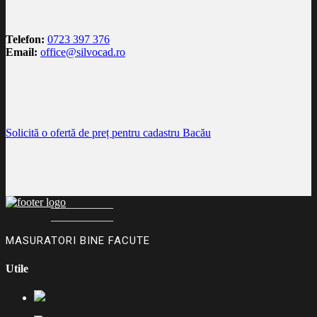
Telefon:
0723 397 376
Email:
office@silvocad.ro
Solicită o ofertă de preț pentru cadastru Bacău
___________
___________
MASURATORI BINE FACUTE
Utile