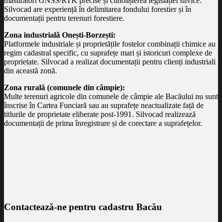
măsurători GNSS/RTK precise și cunoașterea legislației silvice.
Silvocad are experiență în delimitarea fondului forestier și în
documentații pentru terenuri forestiere.
Zona industrială Onești-Borzești:
Platformele industriale și proprietățile fostelor combinații chimice au
regim cadastral specific, cu suprafețe mari și istoricuri complexe de
proprietate. Silvocad a realizat documentații pentru clienți industriali
din această zonă.
Zona rurală (comunele din câmpie):
Multe terenuri agricole din comunele de câmpie ale Bacăului nu sunt
înscrise în Cartea Funciară sau au suprafețe neactualizate față de
titlurile de proprietate eliberate post-1991. Silvocad realizează
documentații de prima înregistrare și de corectare a suprafețelor.
–
Contactează-ne pentru cadastru Bacău