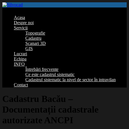
Acasa
Despre noi
Servicii
Topografie
Cadastru
Scanari 3D
GIS
Lucrari
Echipa
INFO
Întrebări frecvente
Ce este cadastrul sistematic
Cadastrul sistematic la nivel de sector în intravilan
Contact
Cadastru Bacău –
Documentații cadastrale
autorizate ANCPI