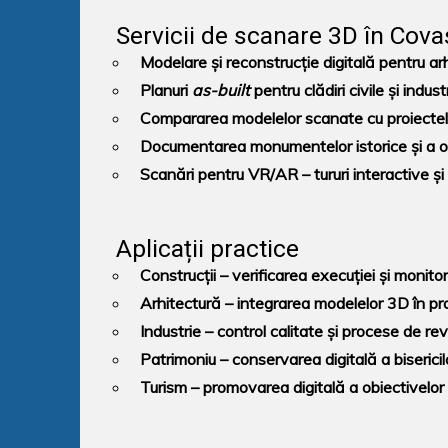
Servicii de scanare 3D în Cov
Modelare și reconstrucție digitală pentru arh
Planuri
as-built
pentru clădiri civile și indust
Compararea modelelor scanate cu proiectele 
Documentarea monumentelor istorice și a obi
Scanări pentru VR/AR – tururi interactive și 
Aplicații practice
Construcții
– verificarea execuției și monitor
Arhitectură
– integrarea modelelor 3D în pr
Industrie
– control calitate și procese de re
Patrimoniu
– conservarea digitală a bisericilor
Turism
– promovarea digitală a obiectivelo