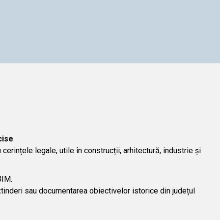
cise
.
erințele legale, utile în construcții, arhitectură, industrie și
BIM.
extinderi sau documentarea obiectivelor istorice din județul