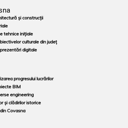
asna
itectură și construcții
riale
tehnice inițiale
ectivelor culturale din județ
prezentări digitale
izarea progresului lucrărilor
oiecte BIM
verse engineering
 și clădirilor istorice
r din Covasna