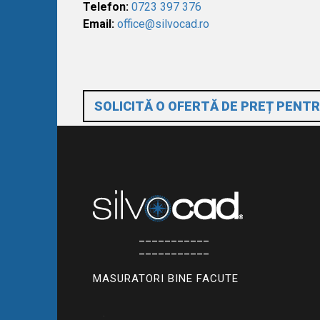
Telefon:
0723 397 376
Email:
office@silvocad.ro
SOLICITĂ O OFERTĂ DE PREȚ PENTR
___________
___________
MASURATORI BINE FACUTE