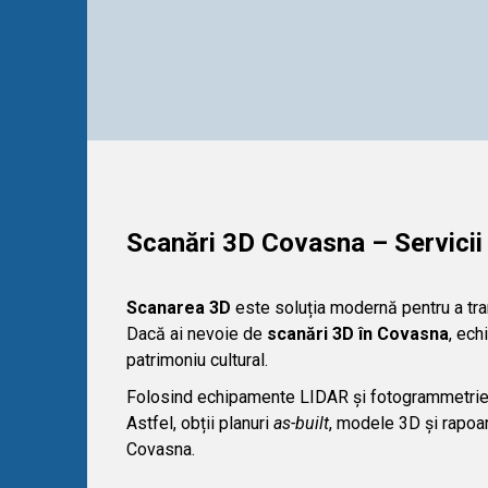
Scanări 3D Covasna – Servicii
Scanarea 3D
este soluția modernă pentru a tran
Dacă ai nevoie de
scanări 3D în Covasna
, ech
patrimoniu cultural.
Folosind echipamente LIDAR și fotogrammetrie,
Astfel, obții planuri
as-built
, modele 3D și rapoart
Covasna.