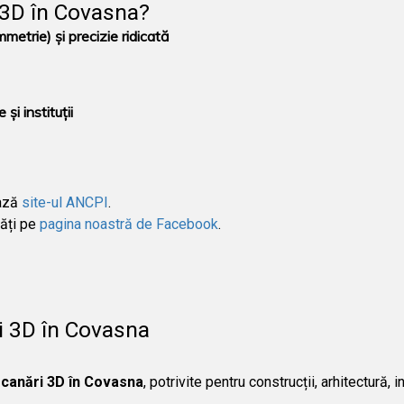
 3D în Covasna?
trie) și precizie ridicată
și instituții
ează
site-ul ANCPI
.
tăți pe
pagina noastră de Facebook
.
i 3D în Covasna
canări 3D în Covasna
, potrivite pentru construcții, arhitectură,