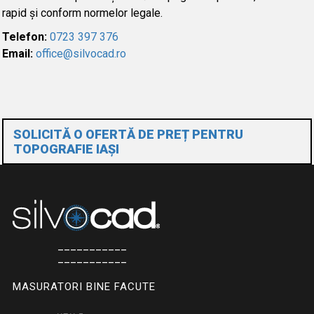
rapid și conform normelor legale.
Telefon:
0723 397 376
Email:
office@silvocad.ro
SOLICITĂ O OFERTĂ DE PREȚ PENTRU
TOPOGRAFIE IAȘI
___________
___________
MASURATORI BINE FACUTE